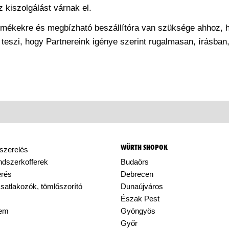
 kiszolgálást várnak el.
rmékekre és megbízható beszállítóra van szüksége ahhoz, 
eszi, hogy Partnereink igénye szerint rugalmasan, írásban,
WÜRTH SHOPOK
szerelés
dszerkofferek
Budaörs
rés
Debrecen
satlakozók, tömlőszorító
Dunaújváros
Észak Pest
lem
Gyöngyös
Győr