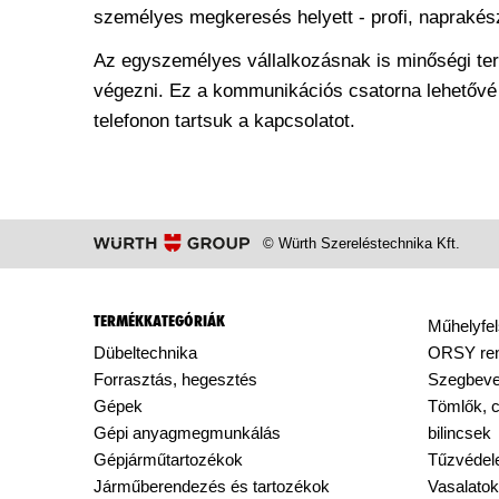
személyes megkeresés helyett - profi, naprakész
Az egyszemélyes vállalkozásnak is minőségi te
végezni. Ez a kommunikációs csatorna lehetővé t
telefonon tartsuk a kapcsolatot.
© Würth Szereléstechnika Kft.
TERMÉKKATEGÓRIÁK
Műhelyfel
Dübeltechnika
ORSY ren
Forrasztás, hegesztés
Szegbeve
Gépek
Tömlők, c
Gépi anyagmegmunkálás
bilincsek
Gépjárműtartozékok
Tűzvéde
Járműberendezés és tartozékok
Vasalatok