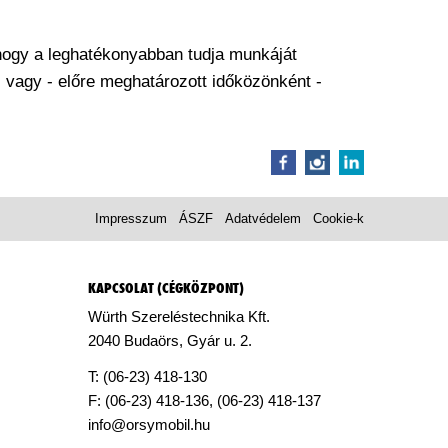
összes
funkcióját
használhatja, a
hogy a leghatékonyabban tudja munkáját
rendelési
 vagy - előre meghatározott időközönként -
funkciót is
beleértve.
Értékesítés
csak
vállalkozáso
Impresszum
ÁSZF
Adatvédelem
Cookie-k
k részére.
REGISZTRÁCIÓ
KAPCSOLAT (CÉGKÖZPONT)
Würth Szereléstechnika Kft.
2040 Budaörs, Gyár u. 2.
T: (06-23) 418-130
F: (06-23) 418-136, (06-23) 418-137
info@orsymobil.hu