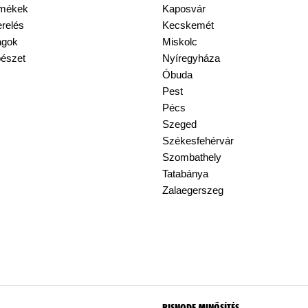
rmékek
Kaposvár
erelés
Kecskemét
agok
Miskolc
pészet
Nyíregyháza
Óbuda
Pest
Pécs
Szeged
Székesfehérvár
Szombathely
Tatabánya
Zalaegerszeg
BISNODE MINŐSÍTÉS