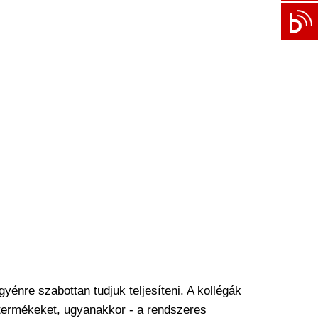
Elfelejtette a
jelszót?
Emlékezzen
rám
BEJELENTKEZÉS
Szeretne a
webáruházba
regisztrálni?
Regisztrált
ügyfélként az
gyénre szabottan tudjuk teljesíteni. A kollégák
online áruház
 termékeket, ugyanakkor - a rendszeres