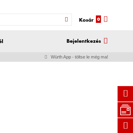
0
Kosár
Bejelentkezés
él
Belépé
Bejel
Würth App - töltse le még ma!
s
entke
felhasz
zés
nálóné
partn
Ügyfélszám
vvel
erazo
nosít
óval
Partnerszám
Jelszó