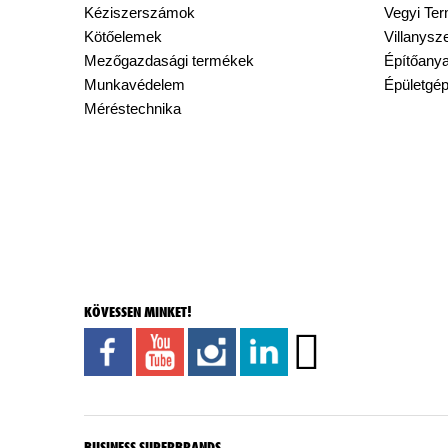
Kéziszerszámok
Vegyi Te
Kötőelemek
Villanysz
Mezőgazdasági termékek
Építőany
Munkavédelem
Épületgé
Méréstechnika
KÖVESSEN MINKET!
BUSINESS SUPERBRANDS