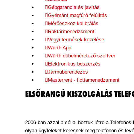
Gépgarancia és javítás
Gyémánt magfúró felújítás
Mérőeszköz kalibrálás
Raktármenedzsment
Vegyi termékek kezelése
Würth App
Würth dübelméretező szoftver
Elektronikus beszerzés
Járműberendezés
Masterrent - flottamenedzsment
ELSŐRANGÚ KISZOLGÁLÁS TELEF
2006-ban azzal a céllal hoztuk létre a Telefonos 
olyan ügyfeleket keresnek meg telefonon és lev