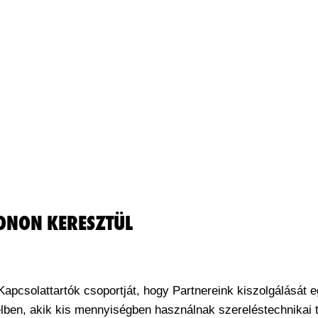
ONON KERESZTÜL
Kapcsolattartók csoportját, hogy Partnereink kiszolgálását e
élben, akik kis mennyiségben használnak szereléstechnikai